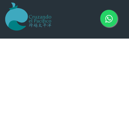
contacto@cruzandoelpacifico.org
(+56) 9 51787352