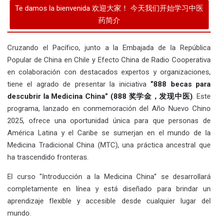
Cruzando el Pacífico, junto a la Embajada de la República
Popular de China en Chile y Efecto China de Radio Cooperativa
en colaboración con destacados expertos y organizaciones,
tiene el agrado de presentar la iniciativ
a
“888 becas para
descubrir la Medicina China” (888
奖学金，发现中医
)
. Este
programa, lanzado en conmemoración del Año Nuevo Chino
2025, ofrece una oportunidad única para que personas de
América Latina y el Caribe se sumerjan en el mundo de la
Medicina Tradicional China (MTC), una práctica ancestral que
ha trascendido fronteras.
El curso “Introducción a la Medicina China” se desarrollará
completamente en línea y está diseñado para brindar un
aprendizaje flexible y accesible desde cualquier lugar del
mundo.
La tecnología nos permite romper barreras geográficas, y
como parte de nuestro compromiso de democratizar el
acceso al conocimiento, “888 becas para descubrir la Medicina